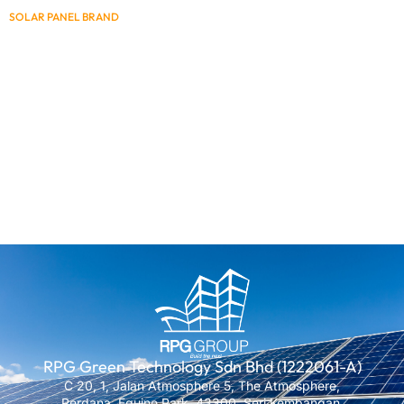
SOLAR PANEL BRAND
RPG Green Technology Sdn Bhd (1222061-A)
C 20, 1, Jalan Atmosphere 5, The Atmosphere,
Perdana, Equine Park, 43300, Seri Kembangan,