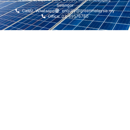
Selangor
Call
Whatsapp
enquiry@greenmalaysia.my
Office: 03-89576780