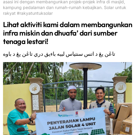
asasi ini dengan membangunkan projek-projek infra di masjid,
kampung pedalaman dan rumah-rumah kebajikan. Solar untuk
rakyat #rakyatuntuksolar
Lihat aktiviti kami dalam membangunkan
infra miskin dan dhuafa’ dari sumber
tenaga lestari!
تاڠن يڠ د اتس سنتياس لبيه باءيق دري تاڠن يڠ د باوه