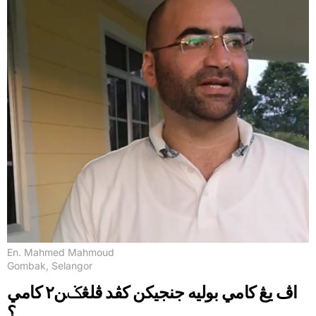
En. Mahmed Mahmoud
Gombak, Selangor
اڤ يڠ کامي بوليه جنجيکن کڤد ڤلڠݢن٢ کامي
؟