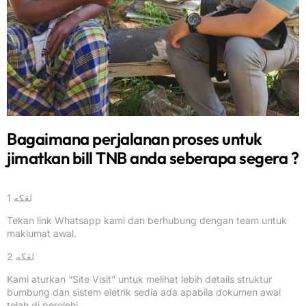
Bagaimana perjalanan proses untuk
jimatkan bill TNB anda seberapa segera ?
لڠکه 1
Tekan link Whatsapp kami dan berhubung dengan team untuk
maklumat awal.
لڠکه 2
Kami aturkan “Site Visit” untuk melihat lebih details struktur
bumbung dan sistem eletrik sedia ada apabila dokumen awal
telah di perolehi.