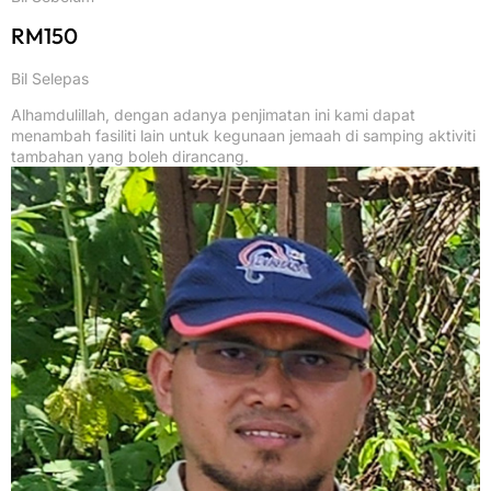
RM150
Bil Selepas
Alhamdulillah, dengan adanya penjimatan ini kami dapat
menambah fasiliti lain untuk kegunaan jemaah di samping aktiviti
tambahan yang boleh dirancang.