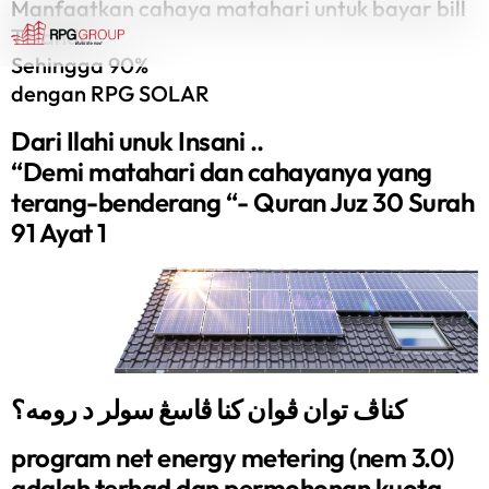
Manfaatkan cahaya matahari untuk bayar bill
TB anda
Sehingga 90%
dengan RPG SOLAR
Dari Ilahi unuk Insani ..
“Demi matahari dan cahayanya yang
terang-benderang “- Quran Juz 30 Surah
91 Ayat 1
کناڤ توان ڤوان کنا ڤاسڠ سولر د رومه؟
program net energy metering (nem 3.0)
adalah terhad dan permohonan kuota